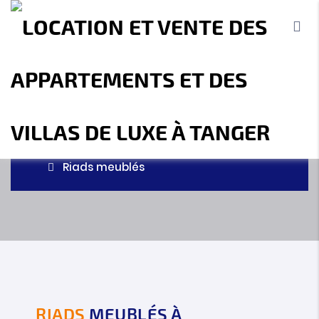
RIADS MEUBLÉS
MBI Investment - Agence immobilière
Tanger
Agence immobilière à Tanger
– Accueil
Location
Villas & Riads
Riads meublés
Accueil
A propos
Location
Vente
Terrains
Location de Vacances
Contact
RIADS
MEUBLÉS À