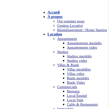
Accueil
A propos
Qui sommes nous
Gestion Locative
Réaménagement / Home Staging
Location
Appartement
Appartements meublés
Appartements vides
Studios
Studios meublés
Studios vides
Villas & Riads
Villas meublées
Villas vides
Riads meublés
Riads Vides
Commercials
Bureaux
Local Équipé
Local Vide
Cafés & Restaurants
Immeubles