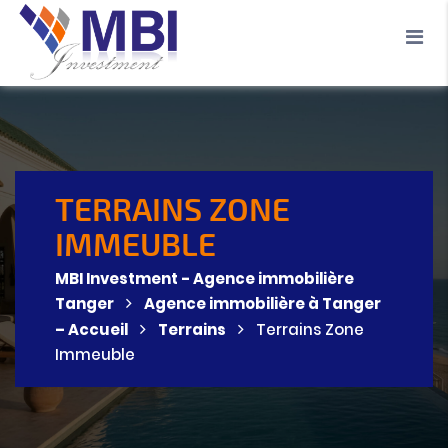
Accueil
A propos
Location
Vente
Terrains
Location de Vacances
Contact
TERRAINS ZONE
IMMEUBLE
MBI Investment - Agence immobilière
Tanger
Agence immobilière à Tanger
– Accueil
Terrains
Terrains Zone
Immeuble