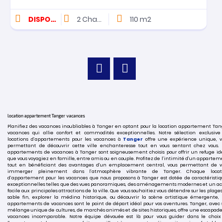
DISPONIBLE
2
Chambres
110 m2
location appartement Tanger vacances
Planifiez des vacances inoubliables à Tanger en optant pour la location appartement Ta
vacances qui allie confort et commodités exceptionnelles. Notre sélection exclusive
locations d’appartements pour les vacances à
Tanger
offre une expérience unique, v
permettant de découvrir cette ville enchanteresse tout en vous sentant chez vous. 
appartements de vacances à Tanger sont soigneusement choisis pour offrir un refuge idé
que vous voyagiez en famille, entre amis ou en couple. Profitez de l’intimité d’un apparte
tout en bénéficiant des avantages d’un emplacement central, vous permettant de v
immerger pleinement dans l’atmosphère vibrante de Tanger. Chaque locat
d’appartement pour les vacances que nous proposons à Tanger est dotée de caractéristiq
exceptionnelles telles que des vues panoramiques, des aménagements modernes et un ac
facile aux principales attractions de la ville. Que vous souhaitiez vous détendre sur les plage
sable fin, explorer la médina historique, ou découvrir la scène artistique émergente, 
appartements de vacances sont le point de départ idéal pour vos aventures. Tanger, avec
mélange unique de cultures, de marchés animés et de sites historiques, offre une escapad
vacances incomparable. Notre équipe dévouée est là pour vous guider dans le choix