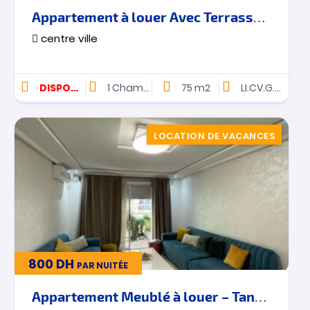
Appartement à louer Avec Terrasse – Centre Ville – Tanger
centre ville
DISPONIBLE
1
Chambres
75 m2
LI.CV.G.208
LOCATION DE VACANCES
800
DH
PAR NUITÉE
Appartement Meublé à louer – Tanger – Place Mozart – Vacances