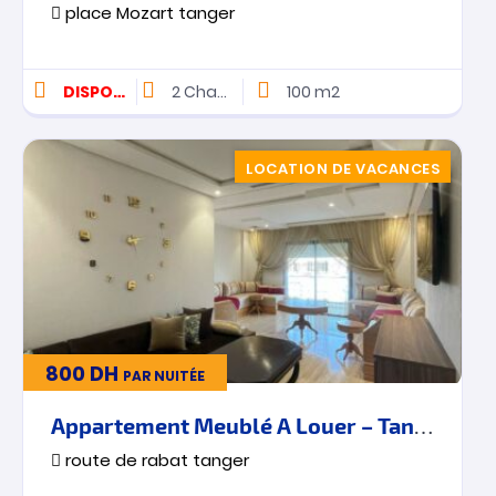
place Mozart tanger
DISPONIBLE
2
Chambres
100 m2
LOCATION DE VACANCES
800
DH
PAR NUITÉE
Appartement Meublé A Louer – Tanger – Route De Rabat – Vacances
route de rabat tanger