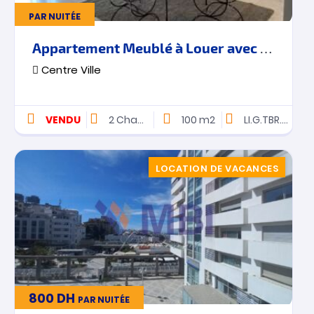
PAR NUITÉE
Appartement Meublé à Louer avec terrasse – Centre Ville – Tanger
Centre Ville
VENDU
2
Chambres
100 m2
LI.G.TBR.216
LOCATION DE VACANCES
800
DH
PAR NUITÉE