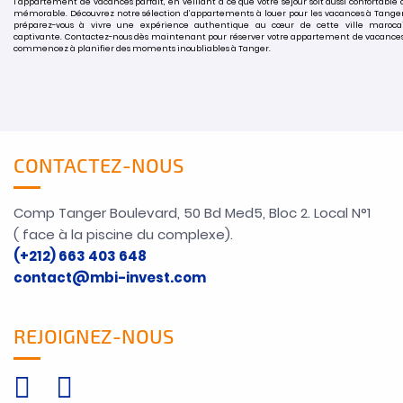
l’appartement de vacances parfait, en veillant à ce que votre séjour soit aussi confortable
mémorable. Découvrez notre sélection d’appartements à louer pour les vacances à Tanger
préparez-vous à vivre une expérience authentique au cœur de cette ville maroca
captivante. Contactez-nous dès maintenant pour réserver votre appartement de vacances
commencez à planifier des moments inoubliables à Tanger.
CONTACTEZ-NOUS
Comp Tanger Boulevard, 50 Bd Med5, Bloc 2. Local N°1
( face à la piscine du complexe).
(+212) 663 403 648
contact@mbi-invest.com
REJOIGNEZ-NOUS