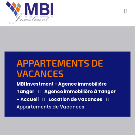
Accueil
A propos
Location
Vente
Terrains
Location de Vacances
Contact
APPARTEMENTS DE
VACANCES
MBI Investment - Agence immobilière
Tanger
Agence immobilière à Tanger
– Accueil
Location de Vacances
Appartements de Vacances