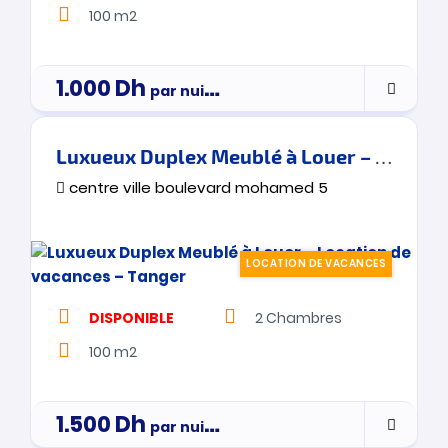
100 m2
1.000
Dh
par nuitée
Luxueux Duplex Meublé à Louer – Location de vacances – Tanger
centre ville boulevard mohamed 5
LOCATION DE VACANCES
DISPONIBLE
2
Chambres
100 m2
1.500
Dh
par nuitée