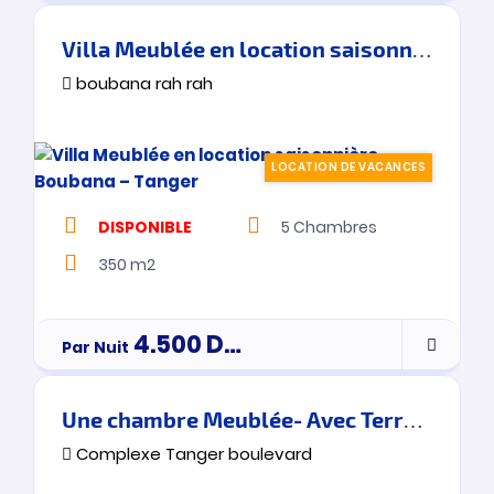
Villa Meublée en location saisonnière – Boubana – Tanger
boubana rah rah
LOCATION DE VACANCES
DISPONIBLE
5
Chambres
350 m2
4.500
Dh
Par Nuit
PAR JOUR
Une chambre Meublée- Avec Terrasse -Vue Sur Mer – Tanger
Complexe Tanger boulevard