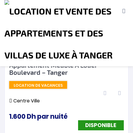
DISPONIBLE
❮
❯
Appartement Meublé A Louer –
Boulevard – Tanger
Accueil
A propos
Location
Vente
LOCATION DE VACANCES
Terrains
Location de Vacances
Contact
Centre Ville
1.600
Dh
par nuité
DISPONIBLE