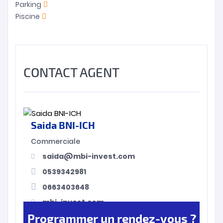
Parking
Piscine
CONTACT AGENT
Saida BNI-ICH
Commerciale
saida@mbi-invest.com
0539342981
0663403648
mbi-invest.com
Programmer un rendez-vous ?