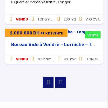
Quartier admenistratif , Tanger
VENDU
1
Chambres
200 m2
VI.G.CV.140
2.000.000
DH
PRIX DE VENTE
VENTE
Bureau Vide à Vendre – Corniche – Tanger
VENDU
3
Chambres
130 m2
LI.CNCH.H.6023