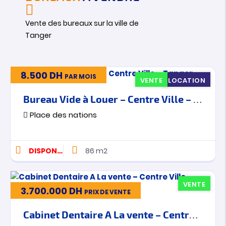
Vente des bureaux sur la ville de
Tanger
8.500
DH
PAR MOIS
VENTE
LOCATION
Bureau Vide à Louer – Centre Ville – Tanger
Place des nations
DISPONIBLE
86 m2
VENTE
3.700.000
DH
PRIX DE VENTE
Cabinet Dentaire A La vente – Centre Ville – Tanger