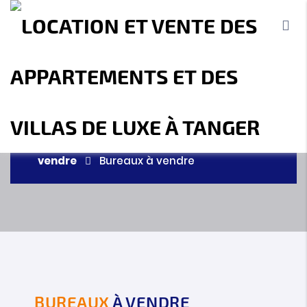
BUREAUX À VENDRE
MBI Investment - Agence immobilière
Tanger
Agence immobilière à Tanger
– Accueil
Vente
Commercials à
vendre
Bureaux à vendre
Accueil
A propos
Location
Vente
Terrains
Location de Vacances
Contact
BUREAUX
À VENDRE