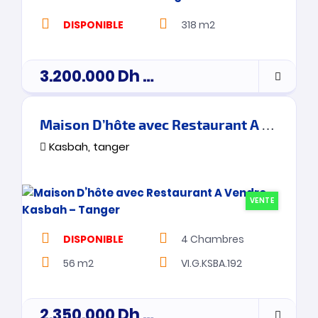
DISPONIBLE
318 m2
3.200.000
Dh
Prix de vente
Maison D’hôte avec Restaurant A Vendre – Kasbah – Tanger
Kasbah, tanger
VENTE
DISPONIBLE
4
Chambres
56 m2
VI.G.KSBA.192
2.350.000
Dh
Prix de vente