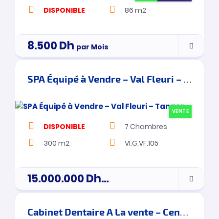
DISPONIBLE
86 m2
8.500
Dh
par Mois
SPA Équipé à Vendre – Val Fleuri – Tanger
VENTE
DISPONIBLE
7
Chambres
300 m2
VI.G.VF.105
15.000.000
Dh
prix de vente
Cabinet Dentaire A La vente – Centre Ville – Tanger