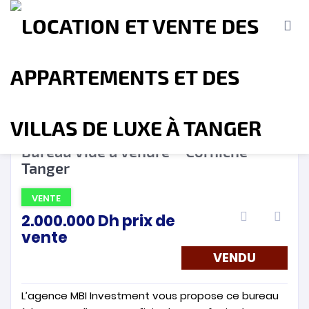
VENDU
❮
❯
Bureau Vide à Vendre – Corniche –
Tanger
Accueil
A propos
Location
Vente
VENTE
2.000.000
Dh
prix de
Terrains
Location de Vacances
Contact
vente
VENDU
L’agence MBI Investment vous propose ce bureau