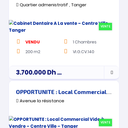
Quartier admenistratif , Tanger
VENTE
VENDU
1
Chambres
200 m2
VI.G.CV.140
3.700.000
Dh
prix de vente
OPPORTUNITE : Local Commercial Vide à Vendre – Centre Ville – Tanger
Avenue la résistance
VENTE