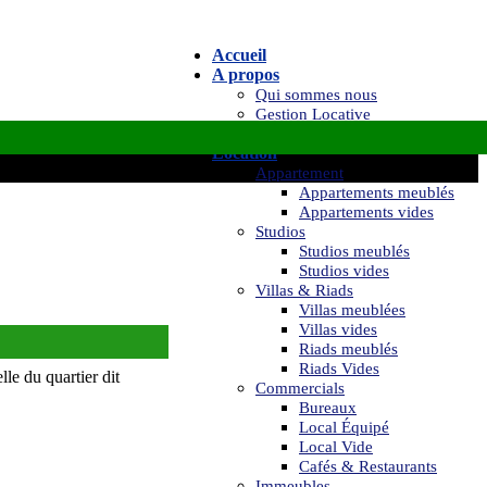
Accueil
A propos
Qui sommes nous
Gestion Locative
Réaménagement / Home Staging
Location
Appartement
Appartements meublés
Appartements vides
Studios
Studios meublés
Studios vides
Villas & Riads
Villas meublées
Villas vides
Riads meublés
Riads Vides
le du quartier dit
Commercials
Bureaux
Local Équipé
Local Vide
Cafés & Restaurants
Immeubles