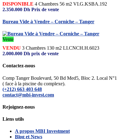
DISPONIBLE
4
Chambres
56 m2
VI.G.KSBA.192
2.350.000
Dh
Prix de vente
Bureau Vide à Vendre – Corniche – Tanger
Vente
VENDU
3
Chambres
130 m2
LI.CNCH.H.6023
2.000.000
Dh
prix de vente
Contactez-nous
Comp Tanger Boulevard, 50 Bd Med5, Bloc 2. Local N°1
( face à la piscine du complexe).
(+212) 663 403 648
contact@mbi-invest.com
Rejoignez-nous
Liens utils
A propos MBI Investment
Blog et News