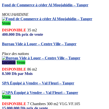
Fond de Commerce à céder Al Moujahidin – Tanger
MOUJAHIDINE
Vente
DISPONIBLE
35 m2
400.000
Dh
prix de vente
Bureau Vide à Louer – Centre Ville – Tanger
Place des nations
Location
Vente
DISPONIBLE
86 m2
8.500
Dh
par Mois
SPA Équipé à Vendre – Val Fleuri – Tanger
Vente
DISPONIBLE
7
Chambres
300 m2
VI.G.VF.105
15.000.000
Dh
prix de vente