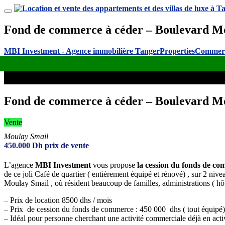
Fond de commerce à céder – Boulevard M
MBI Investment - Agence immobilière Tanger
Properties
Commerc
Fond de commerce à céder – Boulevard M
Vente
Moulay Smail
450.000
Dh
prix de vente
L’agence
MBI Investment
vous propose
la cession du fonds de c
de ce joli Café de quartier ( entièrement équipé et rénové) , sur 2 niv
Moulay Smail , où résident beaucoup de familles, administrations ( hôte
– Prix de location 8500 dhs / mois
– Prix de cession du fonds de commerce : 450 000 dhs ( tout équipé)
– Idéal pour personne cherchant une activité commerciale déjà en acti