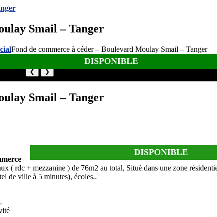
oulay Smail – Tanger
ial
Fond de commerce à céder – Boulevard Moulay Smail – Tanger
DISPONIBLE
❮
❯
oulay Smail – Tanger
DISPONIBLE
ommerce
eaux ( rdc + mezzanine ) de 76m2 au total, Situé dans une zone résidentiel
l de ville à 5 minutes), écoles..
.
vité