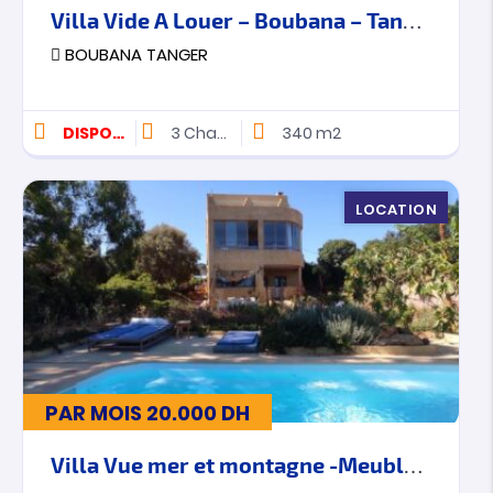
Villa Vide A Louer – Boubana – Tanger
BOUBANA TANGER
DISPONIBLE
3
Chambres
340 m2
LOCATION
PAR MOIS
20.000
DH
Villa Vue mer et montagne -Meublée – A Louer – Cap Spartel -Jbilate – Tanger