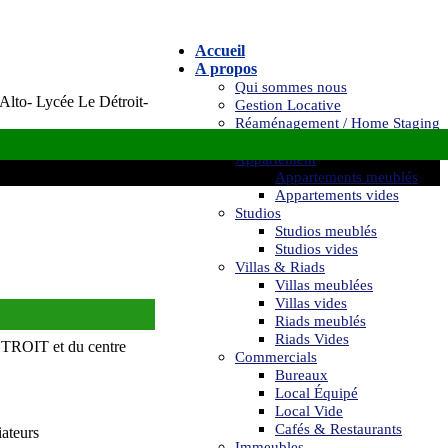
Accueil
A propos
Qui sommes nous
 Alto- Lycée Le Détroit-
Gestion Locative
Réaménagement / Home Staging
Location
Appartement
Appartements meublés
Appartements vides
Studios
Studios meublés
Studios vides
Villas & Riads
Villas meublées
Villas vides
Riads meublés
Riads Vides
 DETROIT et du centre
Commercials
Bureaux
Local Équipé
Local Vide
Cafés & Restaurants
iateurs
Immeubles