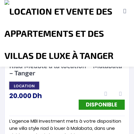
DISPONIBLE
❮
❯
Riad Meublé à la location – Malabata
– Tanger
Accueil
A propos
Location
Vente
LOCATION
20.000
Dh
Terrains
Location de Vacances
Contact
DISPONIBLE
L’agence MBI Investment mets à votre disposition
une villa style riad à louer à Malabata, dans une