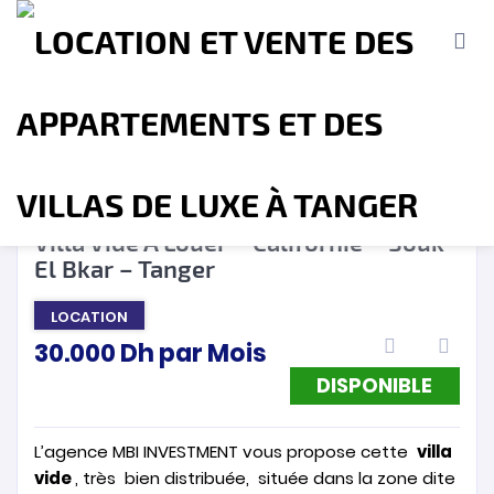
DISPONIBLE
❮
❯
Villa Vide A Louer – Californie – Souk
El Bkar – Tanger
Accueil
A propos
Location
Vente
LOCATION
30.000
Dh
par Mois
Terrains
Location de Vacances
Contact
DISPONIBLE
L’agence MBI INVESTMENT vous propose cette
villa
vide
, très bien distribuée, située dans la zone dite