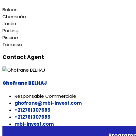
Balcon
Cheminée
Jardin
Parking
Piscine
Terrasse
Contact Agent
Ghofrane BELHAJ
Responsable Commerciale
ghofrane@mbi-invest.com
+212781307685
+212781307685
mbi-invest.com
Programm