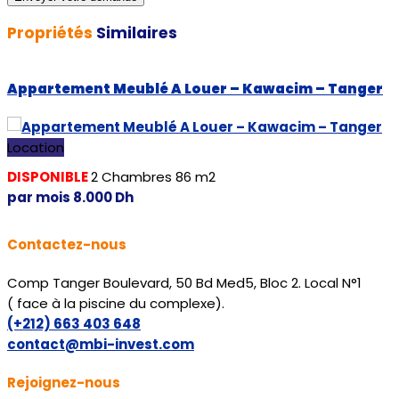
Propriétés
Similaires
Appartement Meublé A Louer – Kawacim – Tanger
Location
DISPONIBLE
2
Chambres
86 m2
par mois
8.000
Dh
Contactez-nous
Comp Tanger Boulevard, 50 Bd Med5, Bloc 2. Local N°1
( face à la piscine du complexe).
(+212) 663 403 648
contact@mbi-invest.com
Rejoignez-nous