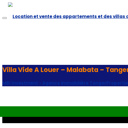
Villa Vide A Louer – Malabata – Tange
MBI Investment - Agence immobilière Tanger
Properti