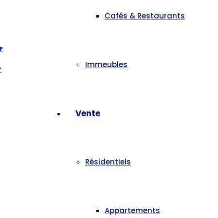
Cafés & Restaurants
r
Appartement Meublé A Louer – Ain Ktio
Immeubles
Location
DISPONIBLE
3
Chambres
13.000
Dh
Vente
Résidentiels
Appartements