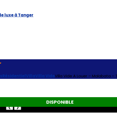
r
es
Résidentiel
Villa
Villa Vide
Villa Vide A Louer – Malabata –
DISPONIBLE
❮
❯