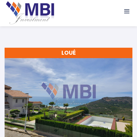
Accueil
A propos
Location
Vente
LOUÉ
Terrains
Location de Vacances
Contact