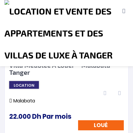
LOUÉ
❮
❯
Villa Meublée A Louer – Malabata –
Tanger
Accueil
A propos
Location
Vente
LOCATION
Terrains
Location de Vacances
Contact
Malabata
22.000
Dh
Par mois
LOUÉ