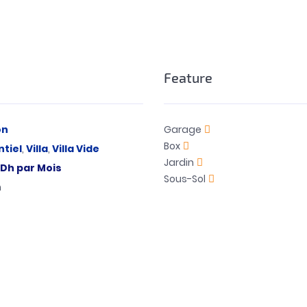
Feature
on
Garage
Box
tiel
,
Villa
,
Villa Vide
Jardin
Dh
par Mois
Sous-Sol
h