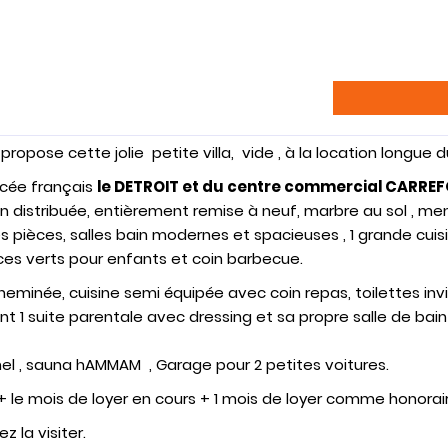
opose cette jolie petite villa, vide , à la location longue 
ycée français
le DETROIT et du centre commercial CARRE
ien distribuée, entièrement remise à neuf, marbre au sol , men
s pièces, salles bain modernes et spacieuses , 1 grande cuis
es verts pour enfants et coin barbecue.
eminée, cuisine semi équipée avec coin repas, toilettes invi
ont 1 suite parentale avec dressing et sa propre salle de ba
nel , sauna hAMMAM , Garage pour 2 petites voitures.
 + le mois de loyer en cours + 1 mois de loyer comme honora
 la visiter.