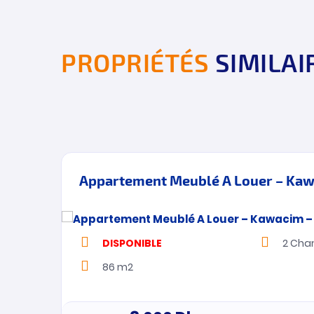
PROPRIÉTÉS
SIMILAI
r
Appartement Meublé A Louer – Kaw
TION
DISPONIBLE
2
Cha
86 m2