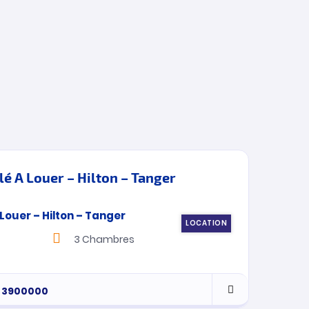
 A Louer – Hilton – Tanger
App
LOCATION
3
Chambres
13
3900000