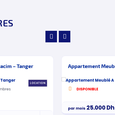
RES
acim – Tanger
Appartement Meublé
LOCATION
mbres
DISPONIBLE
25.000
Dh
par mois