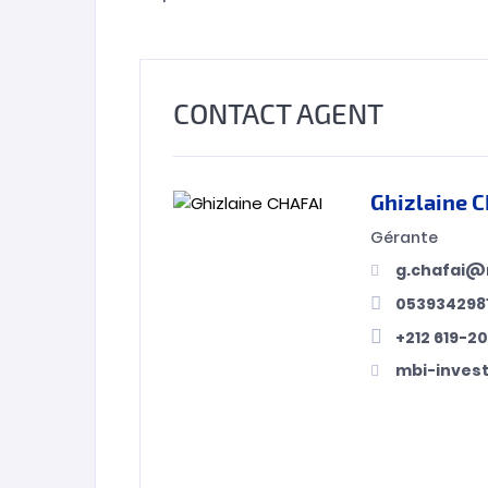
CONTACT AGENT
Ghizlaine 
Gérante
g.chafai@
053934298
+212 619-2
mbi-inves