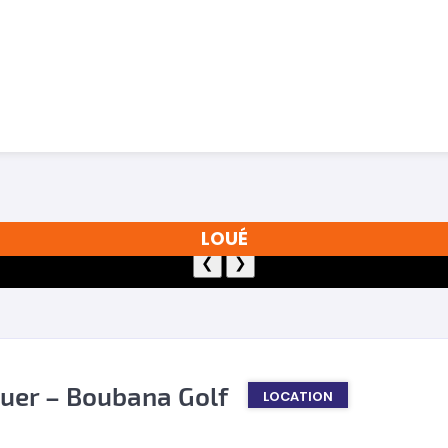
LOUÉ
❮
❯
Louer – Boubana Golf
LOCATION