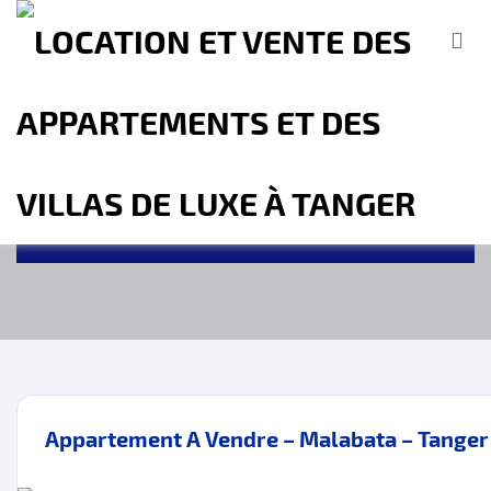
TYPE DE PROPRIÉTÉ
MBI Investment - Agence immobilière
Tanger
Properties
Résidentiel
Appartement
Accueil
A propos
Location
Vente
Terrains
Location de Vacances
Contact
Appartement A Vendre – Malabata – Tanger