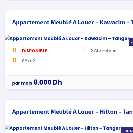
Appartement Meublé A Louer – Kawacim – 
L
DISPONIBLE
2
Chambres
86 m2
8.000
Dh
par mois
Appartement Meublé A Louer – Hilton – Ta
LOCA