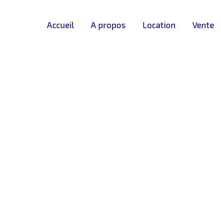
Accueil
A propos
Location
Vente
LOUÉ
❮
❯
r – Lycée régnault – Tanger
LOCATION 