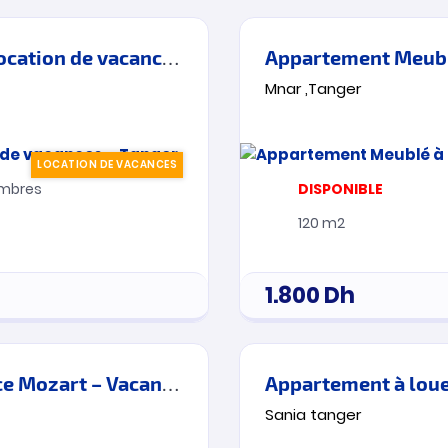
Luxueux Duplex Meublé à Louer – Location de vacances – Tanger
Appartement Meublé
Mnar ,Tanger
LOCATION DE VACANCES
mbres
DISPONIBLE
120 m2
1.800
Dh
Appartement Meublé – Nejma – Place Mozart – Vacances -Tanger
Sania tanger