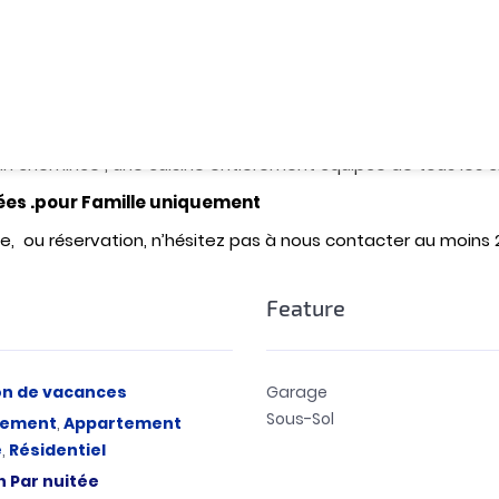
 location courte durée , au 3 ème étage d’un immeuble familia
 ville , à 2 pas du lycée Français Regnault,
risé par des caméras de télésurveillance dans le garage et l’
quartier administratif , Préfecture à 2 minutes à pied, cen
ts, plage et nouvelle marina à 10 minutes en voiture, lycée 
n cheminée , une cuisine entièrement équipée de tous les
tées .pour Famille uniquement
ite, ou réservation, n’hésitez pas à nous contacter au moins 
Feature
on de vacances
Garage
Sous-Sol
tement
,
Appartement
é
,
Résidentiel
h
Par nuitée