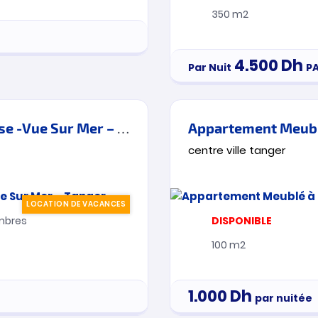
350 m2
4.500
Dh
Par Nuit
P
Une chambre Meublée- Avec Terrasse -Vue Sur Mer – Tanger
Appartement Meublé
centre ville tanger
LOCATION DE VACANCES
bres
DISPONIBLE
100 m2
1.000
Dh
par nuitée