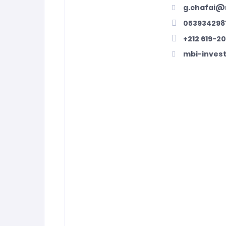
g.chafai@
053934298
+212 619-2
mbi-inves