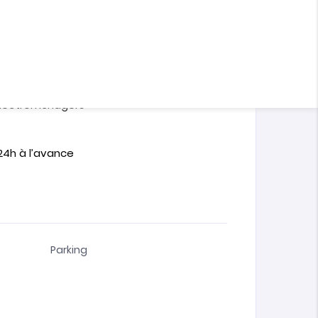
l , sans vis à vis , idéal pour personne
entrée de l’immeuble , à proximité de
tre des impôts, commissariat central à 5
Français Regnault à une minute à pied .
 électroménagers
24h à l’avance
Parking