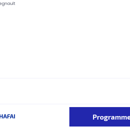
egnault
CHAFAI
Programmer