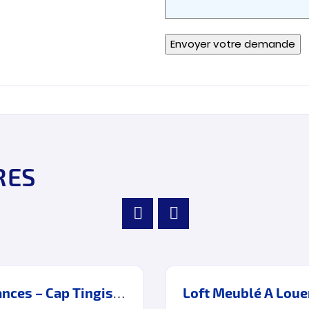
RES
Appartement Meublé à Louer – Vavances – Cap Tingis – Tanger
Loft Meublé A Louer