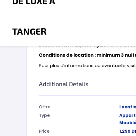
l’agence MBI INVESTMENT vous présente à la
cherchant le calme et la proximité du centre
bien distribué et lumineux , immeuble sécu
toutes commodités quartier de la Wilaya ( 
minutes à pied), banques , cafés, restauran
L’appartement dispose également d’un coi
Conditions de location : minimum 3 nui
Pour plus d’informations ou éventuelle vis
Additional Details
Offre
Locati
Type
Appar
Meubl
Price
1.250
D