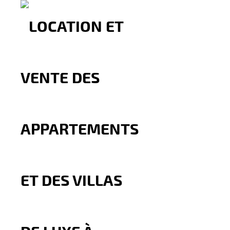
Appartement Meublé A loue
Lycée régnault
1.250
Dh
Par nuitée