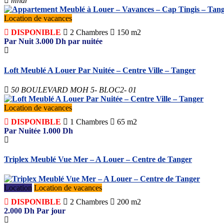
mnar
Location de vacances
DISPONIBLE
2
Chambres
150 m2
Par Nuit
3.000
Dh
par nuitée
Loft Meublé A Louer Par Nuitée – Centre Ville – Tanger
50 BOULEVARD MOH 5- BLOC2- 01
Location de vacances
DISPONIBLE
1
Chambres
65 m2
Par Nuitée
1.000
Dh
Triplex Meublé Vue Mer – A Louer – Centre de Tanger
Location
Location de vacances
DISPONIBLE
2
Chambres
200 m2
2.000
Dh
Par jour