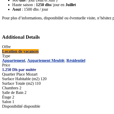
900
dhs
/ jour (Mai et Juin )
Haute saison :
1250 dhs
/ jour en
Juillet
Aout
: 1500 dhs / jour
Pour plus d’informations, disponibilité ou éventuelle visite, n’hésitez
Additional Details
Offre
Location de vacances
Type
Appartement
,
Appartement Meublé
,
Résidentiel
Price
1.250
Dh
par nuitée
Quartier
Place Mozart
Surface Habitable (m2)
120
Surface Totale (m2)
110
Chambres
2
Salle de Bain
2
Étage
2
Salon
1
Disponibilité
disponible