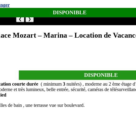
DISPONIBLE
❮
❯
lace Mozart – Marina – Location de Vacanc
DISPONIBLE
cation courte durée
( minimum
3
nuitées) , moderne au 2 ème étage 
erne et très lumineux, belle entrée, sécurité, caméras de télésurveillan
pied
les de bain , une terrasse vue sur boulevard.