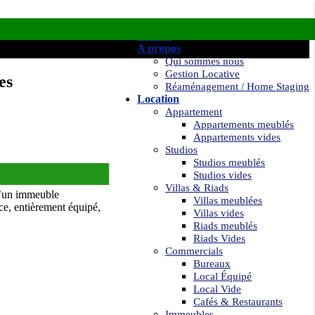
Accueil
A propos
Qui sommes nous
Gestion Locative
es
Réaménagement / Home Staging
Location
Appartement
Appartements meublés
Appartements vides
Studios
Studios meublés
Studios vides
Villas & Riads
d’un immeuble
Villas meublées
ce, entièrement équipé,
Villas vides
Riads meublés
Riads Vides
Commercials
Bureaux
Local Équipé
Local Vide
Cafés & Restaurants
Immeubles