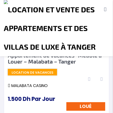
LOUÉ
❮
❯
Appartement de Vacances- Meublé à
Louer – Malabata – Tanger
Accueil
A propos
Location
Vente
LOCATION DE VACANCES
Terrains
Location de Vacances
Contact
MALABATA CASINO
1.500
Dh
Par Jour
LOUÉ