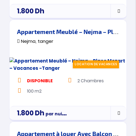
1.800
Dh
Appartement Meublé – Nejma – Place Mozart – Vacances -Tanger
Nejma, tanger
LOCATION DE VACANCES
DISPONIBLE
2
Chambres
100 m2
1.800
Dh
par nuitée
Appartement à louer Avec Balcon – Malabata Hills – Vacances