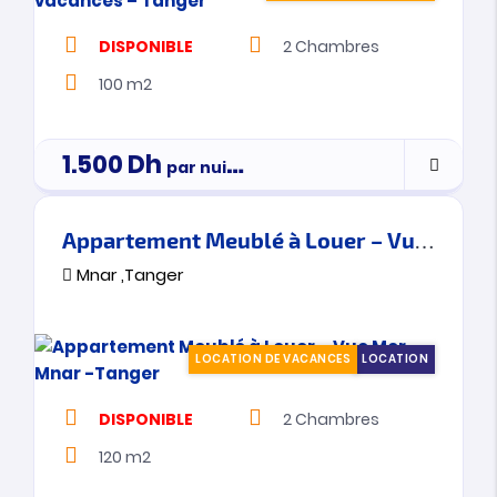
DISPONIBLE
2
Chambres
100 m2
1.500
Dh
par nuitée
Appartement Meublé à Louer – Vue Mer – Mnar -Tanger
Mnar ,Tanger
LOCATION DE VACANCES
LOCATION
DISPONIBLE
2
Chambres
120 m2