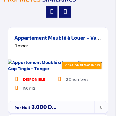
Appartement Meublé à Louer – Vavances – Cap Tingis – Tanger
mnar
LOCATION DE VACANCES
DISPONIBLE
2
Chambres
150 m2
3.000
Dh
Par Nuit
par nuitée