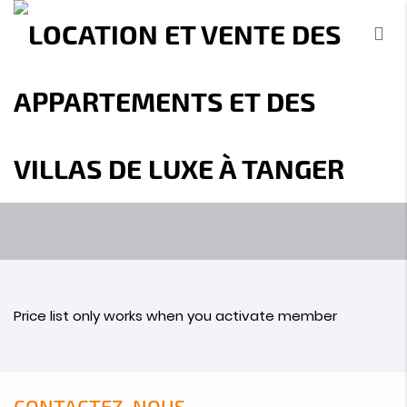
PRICING PACKAGE
MBI Investment - Agence immobilière
Tanger
Pricing Package
Accueil
A propos
Location
Vente
Terrains
Location de Vacances
Contact
Price list only works when you activate member
CONTACTEZ-NOUS