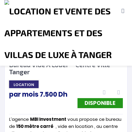
DISPONIBLE
❮
❯
Bureau Vide A Louer – Centre Ville –
Tanger
Accueil
A propos
Location
Vente
LOCATION
par mois
7.500
Dh
Terrains
Location de Vacances
Contact
DISPONIBLE
L’agence
MBI Investment
vous propose ce bureau
de
150 mètre carré
, vide en location , au centre