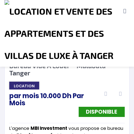
DISPONIBLE
❮
❯
Bureau Vide A Louer – Malabata –
Tanger
Accueil
A propos
Location
Vente
LOCATION
par mois
10.000
Dh
Par
Terrains
Location de Vacances
Contact
Mois
DISPONIBLE
L’agence
MBI Investment
vous propose ce bureau