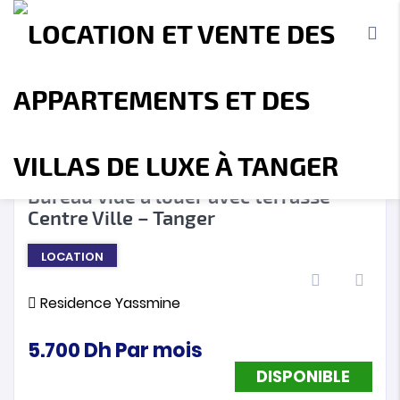
DISPONIBLE
❮
❯
Bureau vide à louer avec terrasse –
Centre Ville – Tanger
Accueil
A propos
Location
Vente
LOCATION
Terrains
Location de Vacances
Contact
Residence Yassmine
5.700
Dh
Par mois
DISPONIBLE