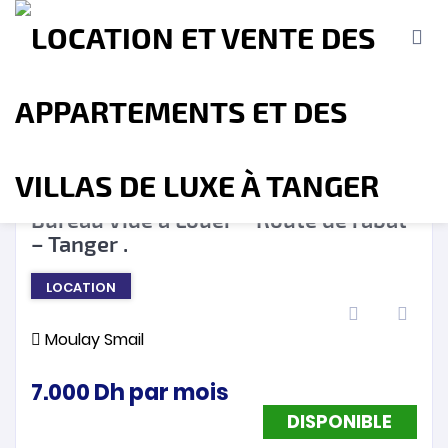
DISPONIBLE
❮
❯
Bureau Vide à Louer – Route de rabat
– Tanger .
Accueil
A propos
Location
Vente
LOCATION
Terrains
Location de Vacances
Contact
Moulay Smail
7.000
Dh
par mois
DISPONIBLE