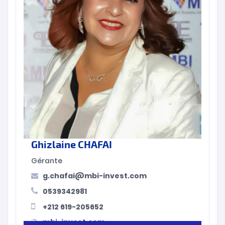
Ghizlaine CHAFAI
Gérante
g.chafai@mbi-invest.com
0539342981
+212 619-205652
mbi-invest.com