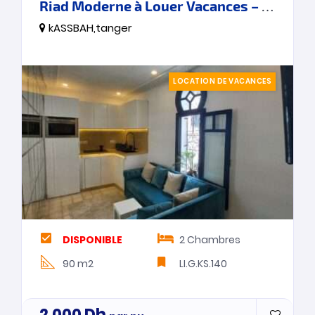
Riad Moderne à Louer Vacances – Médina – Tanger
kASSBAH,tanger
LOCATION DE VACANCES
DISPONIBLE
2
Chambres
90 m2
LI.G.KS.140
2.000
Dh