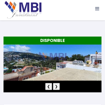
Accueil
A propos
Location
Vente
DISPONIBLE
Terrains
Location de Vacances
Contact
❮
❯