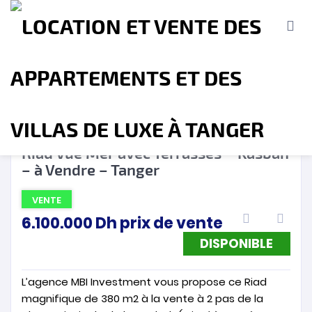
DISPONIBLE
❮
❯
Riad Vue Mer avec Terrasses – Kasbah
– à Vendre – Tanger
Accueil
A propos
Location
Vente
VENTE
6.100.000
Dh
prix de vente
Terrains
Location de Vacances
Contact
DISPONIBLE
L’agence MBI Investment vous propose ce Riad
magnifique de 380 m2 à la vente à 2 pas de la