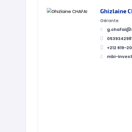
Ghizlaine 
Gérante
g.chafai@
053934298
+212 619-2
mbi-inves