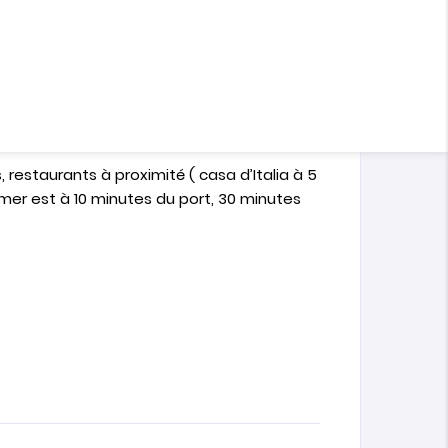
s les plus authentiques de la Ville du
 (devant la maison) et son voisinage .
her , 6 salles de bain modernes , 2
 et famille. de votre salon et jardin, vous
précier le lieu dans le calme et la sérénité.
restaurants à proximité ( casa d’Italia à 5
mer est à 10 minutes du port, 30 minutes