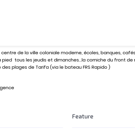
duit d’exception , à la vente , située dans l’un des quartier
 son calme, sa sécurité de 24h/24 assurée par la garde royale
aménagée entièrement, elle se compose de 6 chambres à couc
 l’étage), 2 salons et un petit jardin très bien entretenu .
tique rafraîchiront vos journées comme vos soirées entre amis
s , vos siestes et ensuite vos apéritifs …..tout y est pour ap
entre de la ville coloniale moderne, écoles, banques, cafés, 
 pied tous les jeudis et dimanches…la corniche du front de 
e des plages de Tarifa (via le bateau FRS Rapido )
agence
Feature