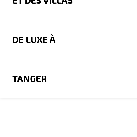
CONTACTEZ-NOUS
Comp Tanger Boulevard, 50 Bd Med5, Bloc 2. Local
N°1
( face à la piscine du complexe).
(+212) 663 403 648
contact@mbi-invest.com
REJOIGNEZ-NOUS