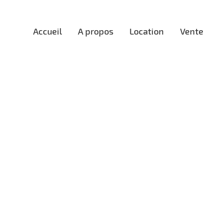
Accueil
A propos
Location
Vente
nger
Saved Search