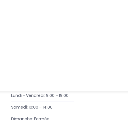
LIENS UTILS
A propos MBI Investment
Blog et News
Contactez-nous
NOS HORAIRES
Lundi – Vendredi: 9:00 – 19:00
Samedi: 10:00 – 14:00
Dimanche: Fermée