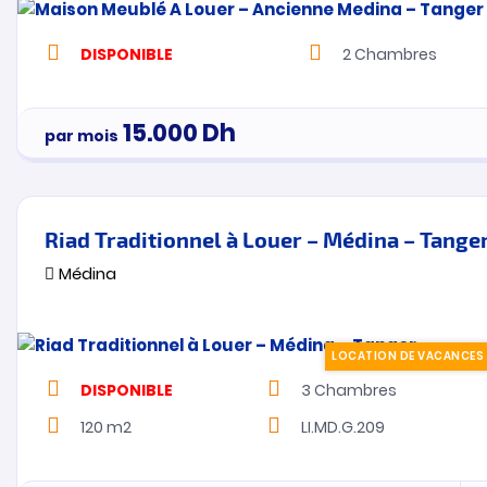
DISPONIBLE
2
Chambres
15.000
Dh
par mois
Riad Traditionnel à Louer – Médina – Tange
Médina
LOCATION DE VACANCES
DISPONIBLE
3
Chambres
120 m2
LI.MD.G.209