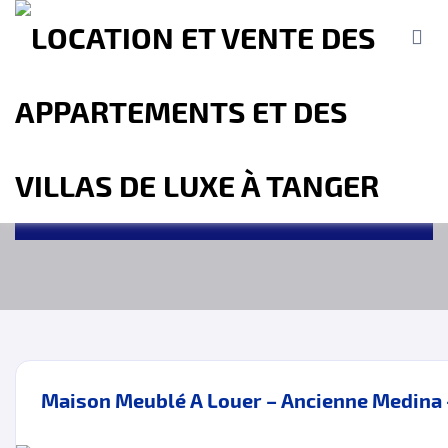
TYPE DE PROPRIÉTÉ
MBI Investment - Agence immobilière
Tanger
Properties
Résidentiel
Maison de Ville
Accueil
A propos
Location
Vente
Terrains
Location de Vacances
Contact
Maison Meublé A Louer – Ancienne Medina 