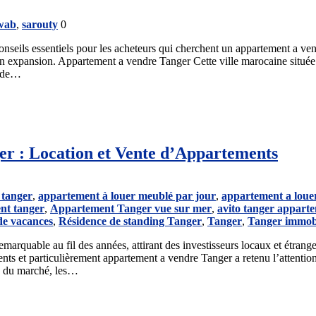
wab
,
sarouty
0
conseils essentiels pour les acheteurs qui cherchent un appartement a ve
en expansion. Appartement a vendre Tanger Cette ville marocaine située e
t de…
r : Location et Vente d’Appartements
 tanger
,
appartement à louer meublé par jour
,
appartement a loue
nt tanger
,
Appartement Tanger vue sur mer
,
avito tanger appart
de vacances
,
Résidence de standing Tanger
,
Tanger
,
Tanger immobi
rquable au fil des années, attirant des investisseurs locaux et étrange
ments et particulièrement appartement a vendre Tanger a retenu l’attentio
es du marché, les…