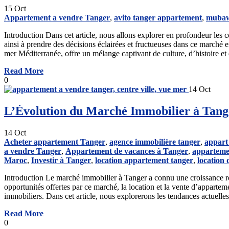
15
Oct
Appartement a vendre Tanger
,
avito tanger appartement
,
muba
Introduction Dans cet article, nous allons explorer en profondeur les 
ainsi à prendre des décisions éclairées et fructueuses dans ce marché 
mer Méditerranée, offre un mélange captivant de culture, d’histoire e
Read More
0
14
Oct
L’Évolution du Marché Immobilier à Tange
14
Oct
Acheter appartement Tanger
,
agence immobilière tanger
,
appart
a vendre Tanger
,
Appartement de vacances à Tanger
,
apparteme
Maroc
,
Investir à Tanger
,
location appartement tanger
,
location 
Introduction Le marché immobilier à Tanger a connu une croissance rema
opportunités offertes par ce marché, la location et la vente d’apparte
immobiliers. Dans cet article, nous explorerons les tendances actuell
Read More
0