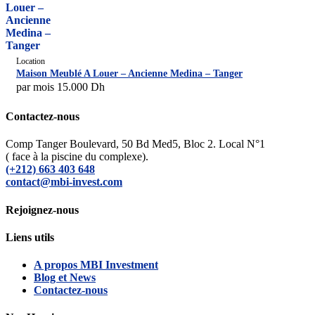
Location
Maison Meublé A Louer – Ancienne Medina – Tanger
par mois
15.000
Dh
Contactez-nous
Comp Tanger Boulevard, 50 Bd Med5, Bloc 2. Local N°1
( face à la piscine du complexe).
(+212) 663 403 648
contact@mbi-invest.com
Rejoignez-nous
Liens utils
A propos MBI Investment
Blog et News
Contactez-nous