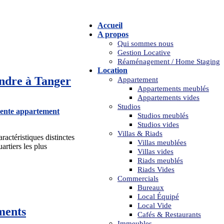
Accueil
A propos
Qui sommes nous
Gestion Locative
Réaménagement / Home Staging
Location
ndre à Tanger
Appartement
Appartements meublés
Appartements vides
Studios
ente appartement
Studios meublés
Studios vides
Villas & Riads
ractéristiques distinctes
Villas meublées
artiers les plus
Villas vides
Riads meublés
Riads Vides
Commercials
Bureaux
Local Équipé
Local Vide
ments
Cafés & Restaurants
Immeubles