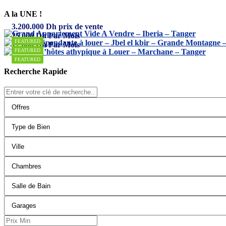
A la UNE !
3.200.000
Dh
prix de vente
25.000
Dh
Par Mois
FEATURED
12.000
Dh
Par Mois
FEATURED
FEATURED
Recherche Rapide