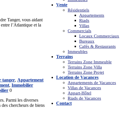
Vente
Résidentiels
Appartements
ndre Tanger, vous aidant
Riads
ntre l’Atlantique et la
Villas
Commercials
Locaux Commerciaux
Bureaux
Cafés & Restaurants
Immeubles
Terrains
Terrains Zone Immeuble
Terrains Zone Villa
Terrains Zone Projet
Location de Vacances
r tanger
,
Appartement
Appartements de Vacances
ement
,
Immobilier
Villas de Vacances
lier
0
Appart-Hôtel
Riads de Vacances
rs. Parmi les diverses
Contact
n des chercheurs de biens