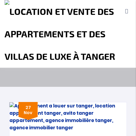
OUR BLOG
MBI Investment - Agence immobilière
Tanger
Tanger immobilier
Accueil
A propos
Location
Vente
Terrains
Location de Vacances
Contact
27
Nov