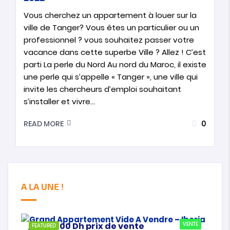
Vous cherchez un appartement à louer sur la
ville de Tanger? Vous êtes un particulier ou un
professionnel ? vous souhaitez passer votre
vacance dans cette superbe Ville ? Allez ! C’est
parti La perle du Nord Au nord du Maroc, il existe
une perle qui s’appelle « Tanger », une ville qui
invite les chercheurs d’emploi souhaitant
s’installer et vivre…
0
READ MORE
A LA UNE !
21
3.200.000
Dh
prix de vente
VENTE
FEATURED