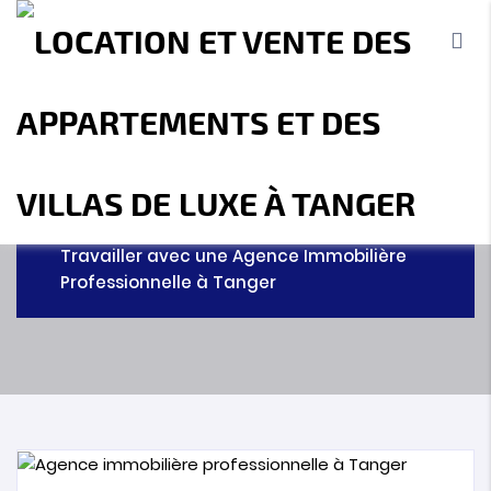
OUR BLOG
MBI Investment - Agence immobilière
Tanger
Agence immobilière Tanger
Les Principaux Avantages de
Travailler avec une Agence Immobilière
Professionnelle à Tanger
Accueil
A propos
Location
Vente
Terrains
Location de Vacances
Contact