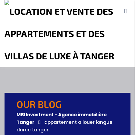
Accueil
A propos
Location
Vente
Terrains
Location de Vacances
Contact
OUR BLOG
MBI Investment - Agence immobilière
Tanger
appartement a louer longue
durée tanger