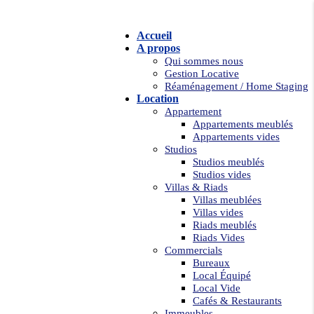
Accueil
A propos
Qui sommes nous
Gestion Locative
Réaménagement / Home Staging
Location
Appartement
Appartements meublés
Appartements vides
Studios
Studios meublés
Studios vides
Villas & Riads
Villas meublées
Villas vides
Riads meublés
Riads Vides
Commercials
Bureaux
Local Équipé
Local Vide
Cafés & Restaurants
Immeubles