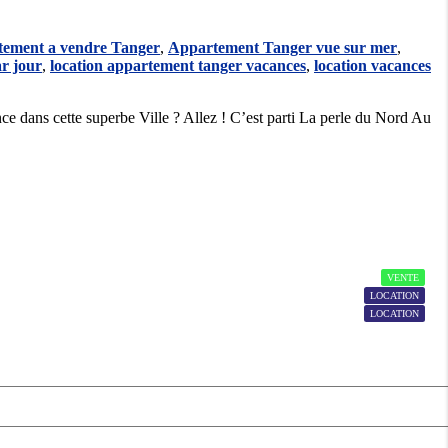
ement a vendre Tanger
,
Appartement Tanger vue sur mer
,
r jour
,
location appartement tanger vacances
,
location vacances
ce dans cette superbe Ville ? Allez ! C’est parti La perle du Nord Au
21
19
VENTE
28
LOCATION
LOCATION