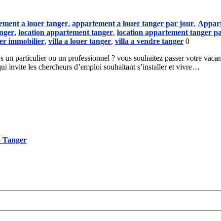
ement a louer tanger
,
appartement a louer tanger par jour
,
Appart
anger
,
location appartement tanger
,
location appartement tanger pa
er immobilier
,
villa a louer tanger
,
villa a vendre tanger
0
 un particulier ou un professionnel ? vous souhaitez passer votre vacan
qui invite les chercheurs d’emploi souhaitant s’installer et vivre…