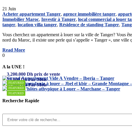
21
Juin
Acheter appartement Tanger
,
agence immobilière tanger
,
appart
Immobilier Maroc
,
Investir à Tanger
,
local commercial a louer t
tanger
,
location villa tanger
,
Résidence de standing Tanger
,
Tang
Vous cherchez un appartement à louer sur la ville de Tanger? Vous êtes
nord du Maroc, il existe une perle qui s’appelle « Tanger », une ville 
Read More
0
A la UNE !
3.200.000
Dh
prix de vente
25.000
Dh
Par Mois
FEATURED
12.000
Dh
Par Mois
FEATURED
FEATURED
Recherche Rapide