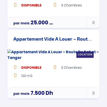
DISPONIBLE
3
Chambres
25.000
Dh
par mois
Appartement Vide A Louer – Route De Rabat – Tanger
LOCATION
DISPONIBLE
3
Chambres
120 m2
7.500
Dh
par mois