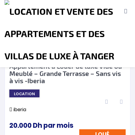
LOUÉ
❮
❯
Appartement à Louer de luxe Vide ou
Meublé – Grande Terrasse – Sans vis
Accueil
A propos
Location
Vente
à vis -Iberia
LOCATION
Terrains
Location de Vacances
Contact
iberia
20.000
Dh
par mois
LOUÉ