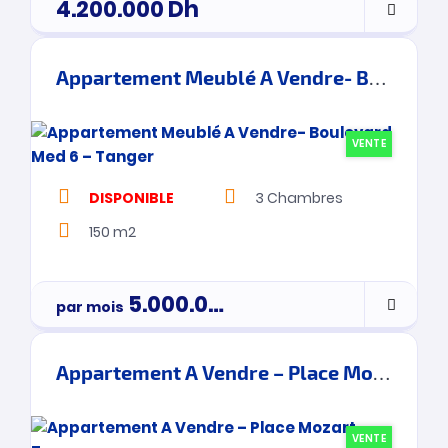
4.200.000
Dh
Appartement Meublé A Vendre- Boulevard Med 6 – Tanger
VENTE
DISPONIBLE
3
Chambres
150 m2
5.000.000
Dh
par mois
Par Mois
Appartement A Vendre – Place Mozart – Tanger
VENTE