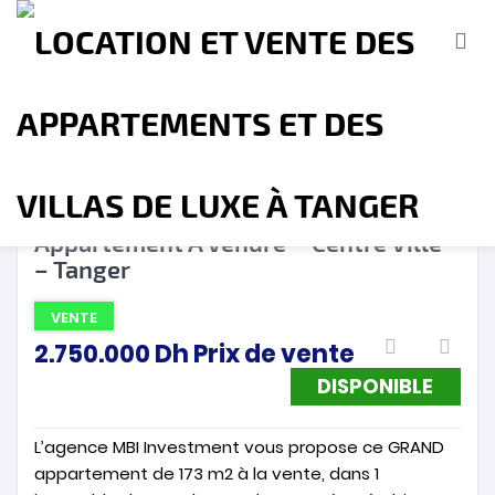
DISPONIBLE
❮
❯
Appartement A Vendre – Centre Ville
– Tanger
Accueil
A propos
Location
Vente
VENTE
2.750.000
Dh
Prix de vente
Terrains
Location de Vacances
Contact
DISPONIBLE
L’agence MBI Investment vous propose ce GRAND
appartement de 173 m2 à la vente, dans 1