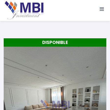
Accueil
A propos
Location
Vente
DISPONIBLE
Terrains
Location de Vacances
Contact