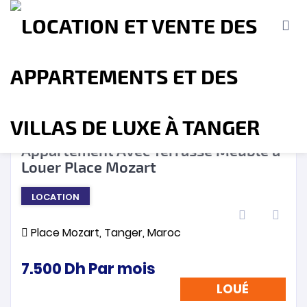
LOUÉ
❮
❯
Appartement Avec Terrasse Meublé à
Louer Place Mozart
Accueil
A propos
Location
Vente
LOCATION
Terrains
Location de Vacances
Contact
Place Mozart, Tanger, Maroc
7.500
Dh
Par mois
LOUÉ