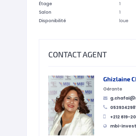
Étage
1
Salon
1
Disponibilité
loue
CONTACT AGENT
Ghizlaine 
Gérante
g.chafai@
053934298
+212 619-2
mbi-inves