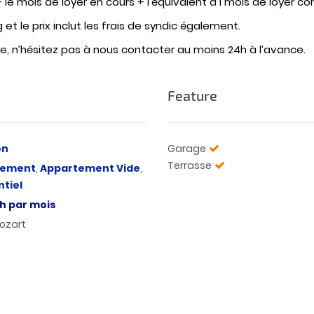
+ le mois de loyer en cours + l’équivalent d’1 mois de loyer
et le prix inclut les frais de syndic également.
te, n’hésitez pas à nous contacter au moins 24h à l’avance.
Feature
on
Garage
Terrasse
tement
,
Appartement Vide
,
tiel
h
par mois
ozart