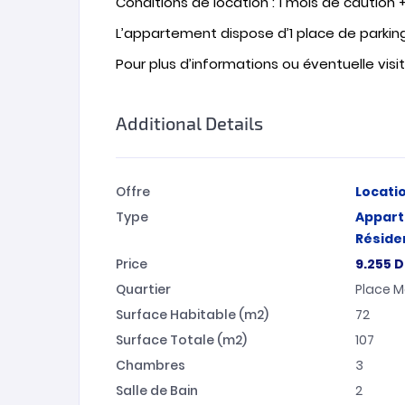
Conditions de location : 1 mois de caution 
L’appartement dispose d’1 place de parking 
Pour plus d’informations ou éventuelle visi
Additional Details
Offre
Locati
Type
Appar
Résiden
Price
9.255
D
Quartier
Place M
Surface Habitable (m2)
72
Surface Totale (m2)
107
Chambres
3
Salle de Bain
2