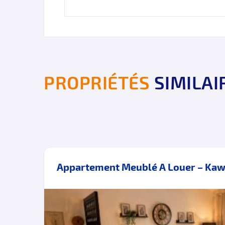
PROPRIÉTÉS
SIMILAI
r
Appartement Meublé A Louer – Kaw
TION