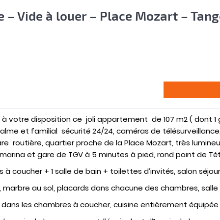
 – Vide à louer – Place Mozart – Tang
à votre disposition ce joli appartement de 107 m2 ( dont 1
alme et familial sécurité 24/24, caméras de télésurveillanc
e routière, quartier proche de la Place Mozart, très lumineux 
e marina et gare de TGV à 5 minutes à pied, rond point de Té
oucher + 1 salle de bain + toilettes d’invités, salon séjour
es, marbre au sol, placards dans chacune des chambres, sall
et dans les chambres à coucher, cuisine entièrement équipée .