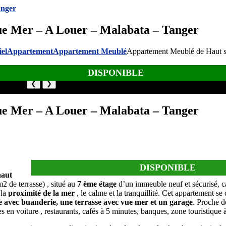
e Mer – A Louer – Malabata – Tanger
iel
Appartement
Appartement Meublé
Appartement Meublé de Haut s
DISPONIBLE
❮
❯
e Mer – A Louer – Malabata – Tanger
DISPONIBLE
haut
2 de terrasse) , situé au
7 ème étage
d’un immeuble neuf et sécurisé, c
 la
proximité de la mer
, le calme et la tranquillité. Cet appartement 
e avec buanderie, une terrasse avec vue mer et un garage
. Proche 
 en voiture , restaurants, cafés à 5 minutes, banques, zone touristique 