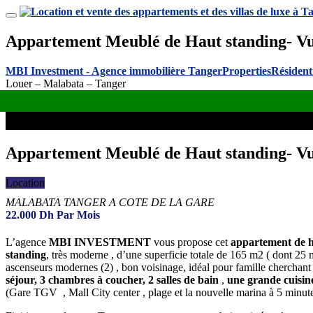
Appartement Meublé de Haut standing- Vu
MBI Investment - Agence immobilière Tanger
Properties
Résident
Louer – Malabata – Tanger
Appartement Meublé de Haut standing- Vu
Location
MALABATA TANGER A COTE DE LA GARE
22.000
Dh
Par Mois
L’agence
MBI INVESTMENT
vous propose cet
appartement de 
standing
, très moderne , d’une superficie totale de 165 m2 ( dont 25 m
ascenseurs modernes (2) , bon voisinage, idéal pour famille cherchant
séjour, 3 chambres à coucher, 2 salles de bain
,
une grande cuisin
(Gare TGV , Mall City center , plage et la nouvelle marina à 5 minutes