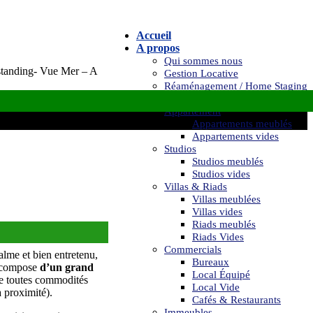
Accueil
A propos
Qui sommes nous
tanding- Vue Mer – A
Gestion Locative
Réaménagement / Home Staging
Location
Appartement
Appartements meublés
Appartements vides
Studios
Studios meublés
Studios vides
Villas & Riads
Villas meublées
Villas vides
Riads meublés
Riads Vides
Commercials
alme et bien entretenu,
Bureaux
se compose
d’un grand
Local Équipé
de toutes commodités
Local Vide
à proximité).
Cafés & Restaurants
Immeubles