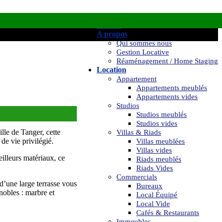
Accueil
A propos
Qui sommes nous
Gestion Locative
Réaménagement / Home Staging
Location
Appartement
Appartements meublés
Appartements vides
Studios
Studios meublés
Studios vides
lle de Tanger, cette
Villas & Riads
de vie privilégié.
Villas meublées
Villas vides
eilleurs matériaux, ce
Riads meublés
Riads Vides
Commercials
d’une large terrasse vous
Bureaux
nobles : marbre et
Local Équipé
Local Vide
Cafés & Restaurants
Immeubles