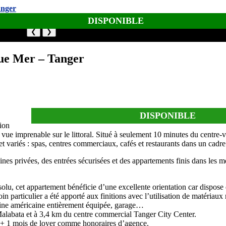
DISPONIBLE
❮
❯
ue Mer – Tanger
DISPONIBLE
ion
vue imprenable sur le littoral. Situé à seulement 10 minutes du centre-vi
 et variés : spas, centres commerciaux, cafés et restaurants dans un cadre 
ines privées, des entrées sécurisées et des appartements finis dans les m
lu, cet appartement bénéficie d’une excellente orientation car dispose 
 particulier a été apporté aux finitions avec l’utilisation de matériaux 
isine américaine entièrement équipée, garage…
 Malabata et à 3,4 km du centre commercial Tanger City Center.
s + 1 mois de loyer comme honoraires d’agence.