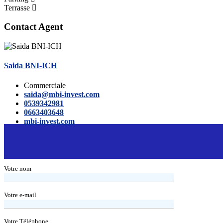
Terrasse
Contact Agent
Saida BNI-ICH
Commerciale
saida@mbi-invest.com
0539342981
0663403648
mbi-invest.com
Votre nom
Votre e-mail
Votre Téléphone