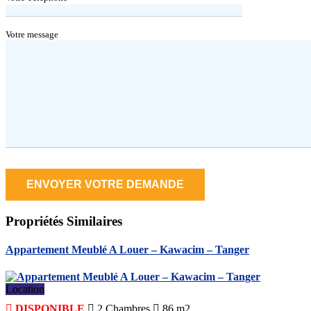
Votre message
Propriétés
Similaires
Appartement Meublé A Louer – Kawacim – Tanger
Location
DISPONIBLE
2
Chambres
86 m2