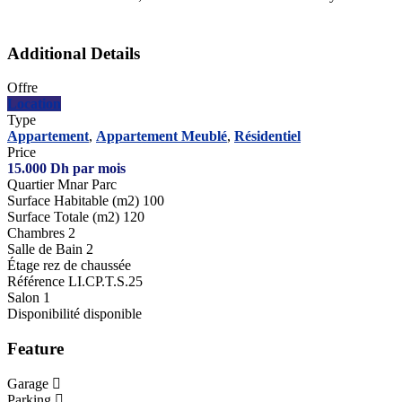
Additional Details
Offre
Location
Type
Appartement
,
Appartement Meublé
,
Résidentiel
Price
15.000
Dh
par mois
Quartier
Mnar Parc
Surface Habitable (m2)
100
Surface Totale (m2)
120
Chambres
2
Salle de Bain
2
Étage
rez de chaussée
Référence
LI.CP.T.S.25
Salon
1
Disponibilité
disponible
Feature
Garage
Parking