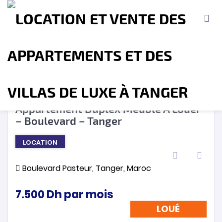
LOUÉ
❮
❯
Appartement Duplex Meublé A Louer
– Boulevard – Tanger
Accueil
A propos
Location
Vente
LOCATION
Terrains
Location de Vacances
Contact
Boulevard Pasteur, Tanger, Maroc
7.500
Dh
par mois
LOUÉ