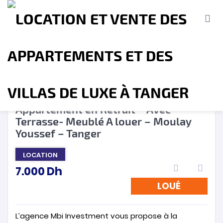
LOUÉ
❮
❯
Appartement en Retrait – Avec
Terrasse- Meublé A louer – Moulay
Accueil
A propos
Location
Vente
Youssef – Tanger
LOCATION
Terrains
Location de Vacances
Contact
7.000
Dh
LOUÉ
L’agence Mbi Investment vous propose à la