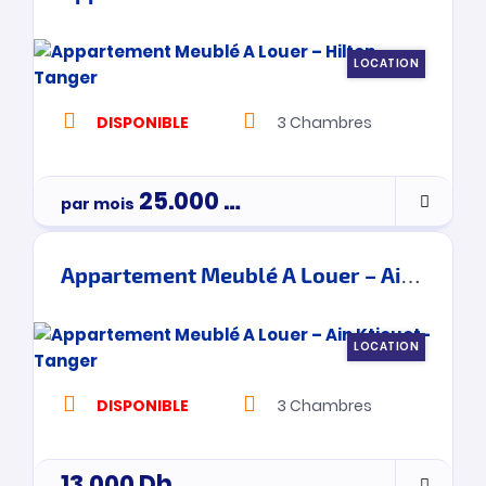
LOCATION
DISPONIBLE
3
Chambres
25.000
Dh
par mois
3900000
Appartement Meublé A Louer – Ain Ktiouet- Tanger
LOCATION
DISPONIBLE
3
Chambres
13.000
Dh