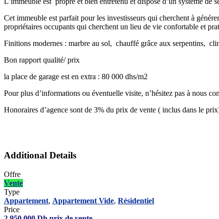
L’immeuble est propre et bien entretenu et dispose d’un système de séc
Cet immeuble est parfait pour les investisseurs qui cherchent à générer 
propriétaires occupants qui cherchent un lieu de vie confortable et pr
Finitions modernes : marbre au sol, chauffé grâce aux serpentins, clima
Bon rapport qualité/ prix
la place de garage est en extra : 80 000 dhs/m2
Pour plus d’informations ou éventuelle visite, n’hésitez pas à nous co
Honoraires d’agence sont de 3% du prix de vente ( inclus dans le prix
Additional Details
Offre
Vente
Type
Appartement
,
Appartement Vide
,
Résidentiel
Price
2.950.000
Dh
prix de vente