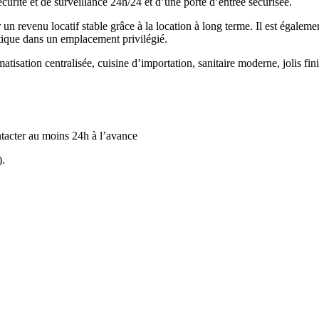
urité et de surveillance 24h/24 et d’une porte d’entrée sécurisée.
un revenu locatif stable grâce à la location à long terme. Il est égalemen
atique dans un emplacement privilégié.
tisation centralisée, cuisine d’importation, sanitaire moderne, jolis fini
ntacter au moins 24h à l’avance
).