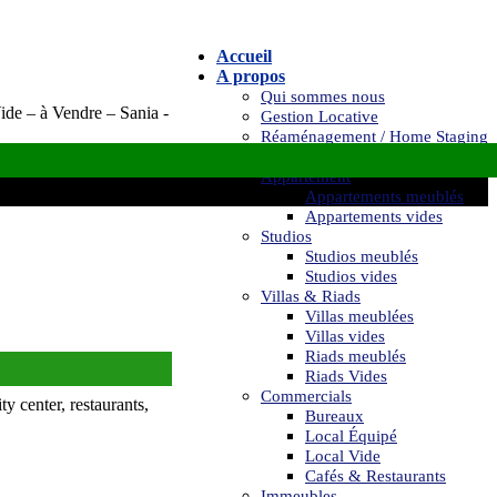
Accueil
A propos
Qui sommes nous
ide – à Vendre – Sania -
Gestion Locative
Réaménagement / Home Staging
Location
Appartement
Appartements meublés
Appartements vides
Studios
Studios meublés
Studios vides
Villas & Riads
Villas meublées
Villas vides
Riads meublés
Riads Vides
Commercials
 center, restaurants,
Bureaux
Local Équipé
Local Vide
Cafés & Restaurants
Immeubles