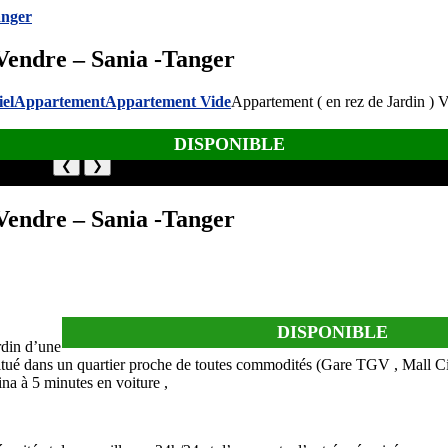
 Vendre – Sania -Tanger
iel
Appartement
Appartement Vide
Appartement ( en rez de Jardin ) V
DISPONIBLE
❮
❯
 Vendre – Sania -Tanger
DISPONIBLE
rdin d’une
itué dans un quartier proche de toutes commodités (Gare TGV , Mall City
ina à 5 minutes en voiture ,