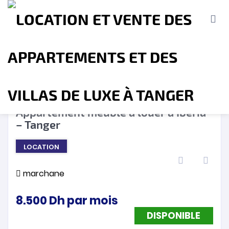
DISPONIBLE
❮
❯
Appartement meublé à louer à Iberia
– Tanger
Accueil
A propos
Location
Vente
LOCATION
Terrains
Location de Vacances
Contact
marchane
8.500
Dh
par mois
DISPONIBLE