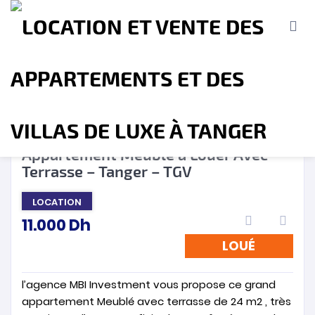
LOUÉ
❮
❯
Appartement Meublé à Louer Avec
Terrasse – Tanger – TGV
Accueil
A propos
Location
Vente
LOCATION
11.000
Dh
Terrains
Location de Vacances
Contact
LOUÉ
l’agence MBI Investment vous propose ce grand
appartement Meublé avec terrasse de 24 m2 , très