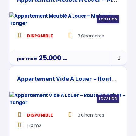
LOCATION
DISPONIBLE
3
Chambres
25.000
Dh
par mois
Appartement Vide A Louer – Route De Rabat – Tanger
LOCATION
DISPONIBLE
3
Chambres
120 m2