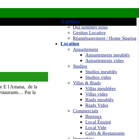
Accueil
A propos
Qui sommes nous
Gestion Locative
Réaménagement / Home Staging
Location
Appartement
Appartements meublés
Appartements vides
Studios
Studios meublés
Studios vides
Villas & Riads
ole E l Amana, de la
Villas meublées
restaurants… Par la
Villas vides
Riads meublés
Riads Vides
Commercials
Bureaux
Local Équipé
Local Vide
Cafés & Restaurants
Immeubles