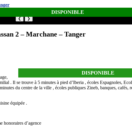
DISPONIBLE
❮
❯
ssan 2 – Marchane – Tanger
DISPONIBLE
tage,
ilial . Il se trouve à 5 minutes à pied d’Iberia , écoles Espagnoles, Ec
minutes du centre de la ville , écoles publiques Zineb, banques, cafés, 
isine équipée .
me honoraires d’agence