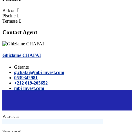
Balcon
Piscine
Terrasse
Contact Agent
Ghizlaine CHAFAI
Gérante
g.chafai@mbi-invest.com
0539342981
+212 619-205652
mbi-invest.com
Votre nom
Votre e-mail