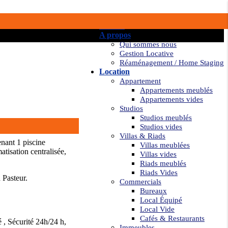
Accueil
A propos
Qui sommes nous
Gestion Locative
Réaménagement / Home Staging
Location
Appartement
Appartements meublés
Appartements vides
Studios
Studios meublés
Studios vides
Villas & Riads
enant 1 piscine
Villas meublées
atisation centralisée,
Villas vides
Riads meublés
Riads Vides
 Pasteur.
Commercials
Bureaux
Local Équipé
Local Vide
Cafés & Restaurants
 , Sécurité 24h/24 h,
Immeubles