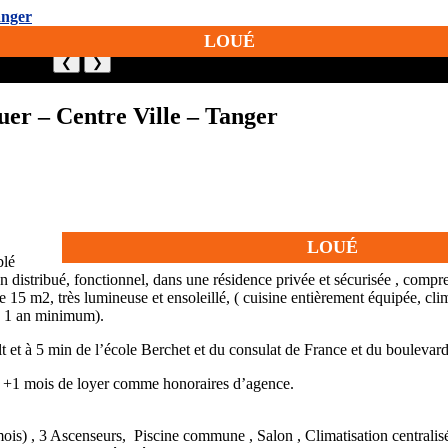
LOUÉ
❮
❯
er – Centre Ville – Tanger
LOUÉ
blé
 distribué, fonctionnel, dans une résidence privée et sécurisée , compr
 15 m2, très lumineuse et ensoleillé, ( cuisine entièrement équipée, clim
d’ 1 an minimum).
lt et à 5 min de l’école Berchet et du consulat de France et du boulevard
rs +1 mois de loyer comme honoraires d’agence.
 mois) , 3 Ascenseurs, Piscine commune , Salon , Climatisation centralisé