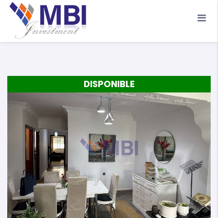
Accueil
A propos
Location
Vente
DISPONIBLE
Terrains
Location de Vacances
Contact